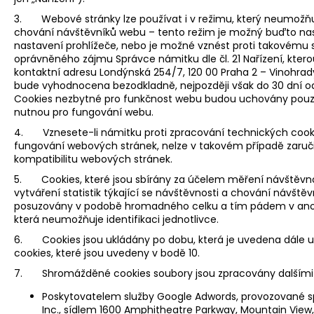
i
3. Webové stránky lze používat i v režimu, který neumožňuj
n
chování návštěvníků webu – tento režim je možný buďto nas
nastavení prohlížeče, nebo je možné vznést proti takovému 
g
oprávněného zájmu Správce námitku dle čl. 21 Nařízení, kterou
f
kontaktní adresu Londýnská 254/7, 120 00 Praha 2 – Vinohra
bude vyhodnocena bezodkladně, nejpozději však do 30 dní o
o
Cookies nezbytné pro funkčnost webu budou uchovány pou
r
nutnou pro fungování webu.
?
4. Vznesete-li námitku proti zpracování technických cook
fungování webových stránek, nelze v takovém případě zaruči
kompatibilitu webových stránek.
5. Cookies, které jsou sbírány za účelem měření návštěvn
vytváření statistik týkající se návštěvnosti a chování návště
SEARCH
posuzovány v podobě hromadného celku a tím pádem v an
která neumožňuje identifikaci jednotlivce.
6. Cookies jsou ukládány po dobu, která je uvedena dále u 
cookies, které jsou uvedeny v bodě 10.
W
e
7. Shromážděné cookies soubory jsou zpracovány dalšími 
r
Poskytovatelem služby Google Adwords, provozované s
e
Inc., sídlem 1600 Amphitheatre Parkway, Mountain View