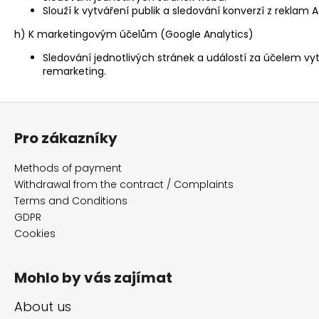
Slouží k vytváření publik a sledování konverzí z reklam 
h) K marketingovým účelům (Google Analytics)
Sledování jednotlivých stránek a událostí za účelem vyt
remarketing.
F
o
Pro zákazníky
o
t
Methods of payment
e
Withdrawal from the contract / Complaints
r
Terms and Conditions
GDPR
Cookies
Mohlo by vás zajímat
About us