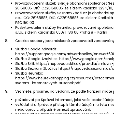
c
Provozovatelem služeb Sklik je obchodní společnost Sezn
o
26168685, DIČ: CZ26168685, se sídlem Radlická 3294/10, 
Provozovatelem služby Seznam Zboží.cz je obchodní s
m
a.s., IČO: 26168685, DIČ: CZ26168685, se sídlem Radlická
m
PSČ 150 00
e
Poskytovatelem služby Heuréka, provozované společno
n
s.r.o., sídlem Karolinská 650/1, 186 00 Praha 8 – Karlín
d
8. Cookies soubory jsou následně zpracovateli zpracovány 
Služba Google Adwords:
THE
https://support.google.com/adwordspolicy/answer/6
LAUNDRESS
Služba Google Analytics: https://www.google.com/anal
WHITES
Služba Sklik https://napoveda.sklik.cz/pravidla/smluvn
DETERGENT
Služba Seznam Zboží.cz https://napoveda.seznam.cz/c
€32
Služba Heuréka:
https://www.heurekashopping.cz/resources/attachme
svetem- internetovych-susenek.pdf
9. Vezměte, prosíme, na vědomí, že podle Nařízení máte 
požadovat po Správci informaci, jaké vaše osobní údaj
vyžádat si u Správce přístup k těmto údajům a tyto ne
nebo opravit, případně omezit zpracování,