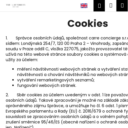
C
Skip
Shop
M
Login
to
a
content
Back
Back
cart
r
Cookies
t
W
h
1. Správce osobních údajů, společnost carre concierge s.r.o.
sídlem: Londýnská 254/7, 120 00 Praha 2 – Vinohrady, zapsá
a
soudu v Praze oddíl C, vložka 227075, jakožto provozovatel t
t
užívá na této webové stránce soubory cookies a systémová d
a
užity za účelem:
r
měření návštěvnosti webových stránek a vytváření statis
e
návštěvnosti a chování návštěvníků na webových strá
vytváření remarketingových seznamů;
y
fungování webových stránek.
o
2. Sběr cookies za účelem uvedeným v odst. 1 lze považov
u
osobních údajů. Takové zpracování je možné na základě zá
l
oprávněného zájmu Správce, a umožňuje ho čl. 6 odst. 1 písm.
Evropského parlamentu a Rady (EU) č. 2016/679 o ochraně fy
o
souvislosti se zpracováním osobních údajů a o volném pohy
o
zrušení směrnice 95/46/ES (obecné nařízení o ochraně osob
k
jen „Nařízení“).