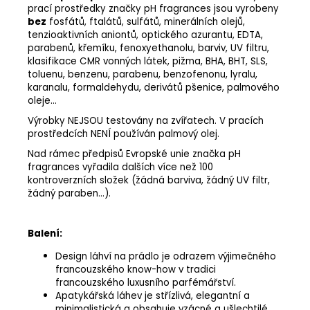
prací prostředky značky pH fragrances jsou vyrobeny
bez
fosfátů, ftalátů, sulfátů, minerálních olejů,
tenzioaktivních aniontů, optického azurantu, EDTA,
parabenů, křemíku, fenoxyethanolu, barviv, UV filtru,
klasifikace CMR vonných látek, pižma, BHA, BHT, SLS,
toluenu, benzenu, parabenu, benzofenonu, lyralu,
karanalu, formaldehydu, derivátů pšenice, palmového
oleje...
Výrobky NEJSOU testovány na zvířatech. V pracích
prostředcích NENÍ používán palmový olej.
Nad rámec předpisů Evropské unie značka pH
fragrances vyřadila dalších více než 100
kontroverzních složek (žádná barviva, žádný UV filtr,
žádný paraben...).
Balení:
Design láhví na prádlo je odrazem výjimečného
francouzského know-how v tradici
francouzského luxusního parfémářství.
Apatykářská láhev je střízlivá, elegantní a
minimalistická a obsahuje vzácné a ušlechtilé