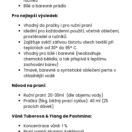
ručníků
Bílé a barevné prádlo
Pro nejlepší výsledek:
Vhodný do pračky i pro ruční praní
Ideální pro každodenní použití, včetně oblečení,
prostěradel a ručníků.
Zajišťuje svěží zářivou čistotu všech textilií při
teplotách od 30° do 95° C.
Vhodný pro bílé i barevné (neobsahuje
chemická bělidla, a tak přispívá k lepšímu
zachování barev)
Tmavé, barevné a syntetické oblečení perte v
chladnější vodě
Návod na praní:
Ruční praní: 20-30ml (dle objemu vody)
Pračka (5kg, běžný prací cyklus): 40 ml (25
pracích dávek)
Vůně Tuberosa & Ylang de Pashmina:
Koncentrace vůně: 1 %
První vonná skupina: Květinová