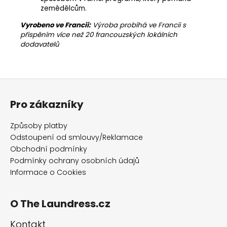
zemědělcům.
Vyrobeno ve Francii:
Výroba probíhá ve Francii s
přispěním více než 20 francouzských lokálních
dodavatelů
Z
á
Pro zákazníky
p
a
Způsoby platby
t
Odstoupení od smlouvy/Reklamace
í
Obchodní podmínky
Podmínky ochrany osobních údajů
Informace o Cookies
O The Laundress.cz
Kontakt