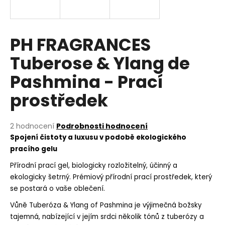
a
j
í
PH FRAGRANCES
t
Tuberose & Ylang de
?
Pashmina - Prací
prostředek
HLEDAT
Průměrné
2 hodnocení
Podrobnosti hodnocení
hodnocení
Spojení čistoty a luxusu v podobě ekologického
produktu
pracího gelu
je
D
5,0
Přírodní prací gel, biologicky rozložitelný, účinný a
o
z
ekologicky šetrný. Prémiový přírodní prací prostředek, který
p
5
se postará o vaše oblečení.
o
hvězdiček.
r
Vůně Tuberóza & Ylang of Pashmina je výjimečná božsky
u
tajemná, nabízející v jejím srdci několik tónů z tuberózy a