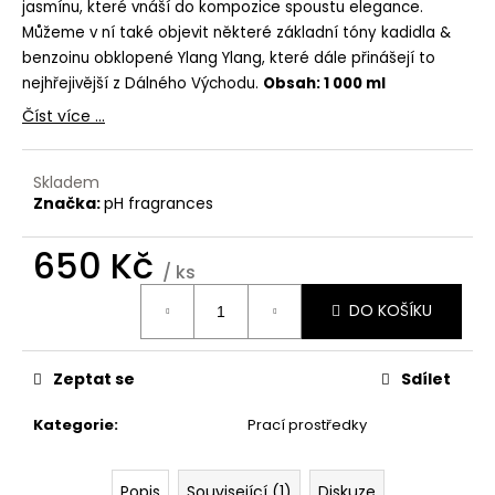
č
jasmínu, které vnáší do kompozice spoustu elegance.
u
Můžeme v ní také objevit některé základní tóny kadidla &
j
benzoinu obklopené Ylang Ylang, které dále přinášejí to
e
nejhřejivější z Dálného Východu.
Obsah: 1 000 ml
m
Číst více ...
e
Skladem
THE
Značka:
pH fragrances
LAUNDRESS
SIGNATURE
DETERGENT
650 Kč
CLASSIC
/ ks
Měrná
780
DO KOŠÍKU
Kč
cena:
Zeptat se
Sdílet
Kategorie
:
Prací prostředky
Popis
Související (1)
Diskuze