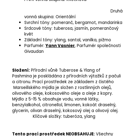
Druhá
vonná skupina: Orientální
Svrchní tóny: pomeranč, bergamot, mandarinka
Srdcové tóny: tuberosa, jasmín, pomerančový
květ
Základní tóny: ylang, santal, vanilka, pižmo
Parfumér:
Yann Vasnier
, Parfumér společnosti
Givaudan
Složení:
Přírodní vůně Tuberose & Ylang of
Pashmina je poskládána z přírodních výtažků z pačuli
a citronu. Prací prostředek ze základem z čistého
Marseillského mýdla je složen z rostlinných olejů,
olivového oleje, kokosového oleje a oleje z kopry.
Mýdlo z 5-15 % obsahuje vodu, vonné látky,
benzylalkohol, citronellol, limonen, kokoát draselný,
glycerin, olivan draselný, kokosový olej a olivový olej.
Klíčové složky: tuberóza, ylang
Tento prací prostředek NEOBSAHUJE:
Všechny