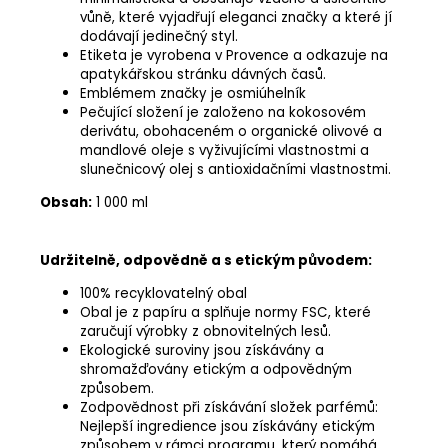
vůně, které vyjadřují eleganci značky a které jí
dodávají jedinečný styl.
Etiketa je vyrobena v Provence a odkazuje na
apatykářskou stránku dávných časů.
Emblémem značky je osmiúhelník
Pečující složení je založeno na kokosovém
derivátu, obohaceném o organické olivové a
mandlové oleje s vyživujícími vlastnostmi a
slunečnicový olej s antioxidačními vlastnostmi.
Obsah:
1 000 ml
Udržitelně, odpovědně a s etickým původem:
100% recyklovatelný obal
Obal je z papíru a splňuje normy FSC, které
zaručují výrobky z obnovitelných lesů.
Ekologické suroviny jsou získávány a
shromažďovány etickým a odpovědným
způsobem.
Zodpovědnost při získávání složek parfémů:
Nejlepší ingredience jsou získávány etickým
způsobem v rámci programu, který pomáhá