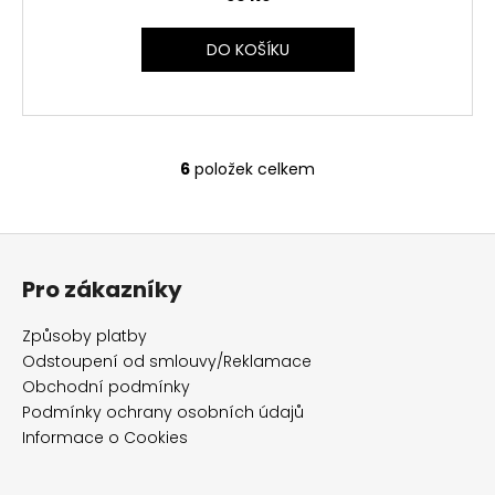
DO KOŠÍKU
6
položek celkem
O
v
l
Z
á
á
d
Pro zákazníky
p
a
c
a
Způsoby platby
í
t
Odstoupení od smlouvy/Reklamace
p
í
Obchodní podmínky
r
Podmínky ochrany osobních údajů
v
Informace o Cookies
k
y