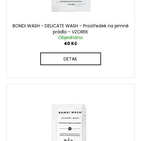
u
č
u
k
j
t
e
ů
BONDI WASH - DELICATE WASH - Prostředek na jemné
m
prádlo - VZOREK
e
Objednáno
40 Kč
THE
DETAIL
LAUNDRESS
WOOL
&
CASHMERE
SHAMPOO
990
Kč