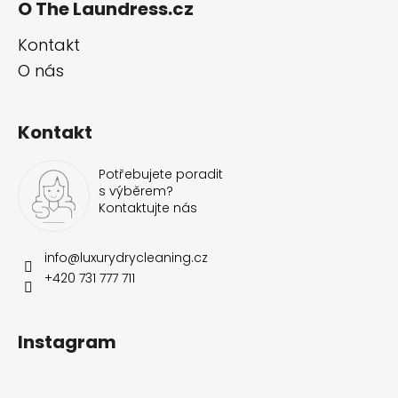
v
O The Laundress.cz
ý
p
Kontakt
i
O nás
s
u
Kontakt
Potřebujete poradit
s výběrem?
Kontaktujte nás
info
@
luxurydrycleaning.cz
+420 731 777 711
Instagram