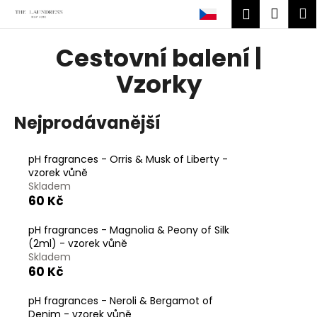
K
Přejít
Náku
M
Přihlášen
na
o
obsah
Zpět
Zpět
košík
š
Cestovní balení |
í
C
Vzorky
k
o
p
Nejprodávanější
o
t
pH fragrances - Orris & Musk of Liberty -
ř
vzorek vůně
e
Skladem
60 Kč
b
u
pH fragrances - Magnolia & Peony of Silk
j
(2ml) - vzorek vůně
e
Skladem
60 Kč
t
e
pH fragrances - Neroli & Bergamot of
n
Denim - vzorek vůně