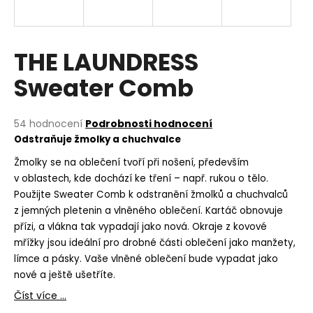
a
j
í
THE LAUNDRESS
t
Sweater Comb
?
Průměrné
54 hodnocení
Podrobnosti hodnocení
hodnocení
Odstraňuje žmolky a chuchvalce
produktu
HLEDAT
je
Žmolky se na oblečení tvoří při nošení, především
5,0
v oblastech, kde dochází ke tření – např. rukou o tělo.
z
Použijte Sweater Comb k odstranění žmolků a chuchvalců
5
z jemných pletenin a vlněného oblečení. Kartáč obnovuje
hvězdiček.
D
přízi, a vlákna tak vypadají jako nová. Okraje z kovové
o
mřížky jsou ideální pro drobné části oblečení jako manžety,
p
límce a pásky. Vaše vlněné oblečení bude vypadat jako
o
nové a ještě ušetříte.
r
Číst více ...
u