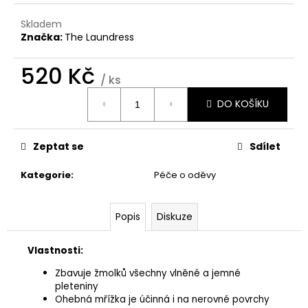
č
u
Skladem
j
Značka:
The Laundress
e
m
520 Kč
e
/ ks
Měrná
DO KOŠÍKU
cena:
THE
LAUNDRESS
WHITES
Zeptat se
Sdílet
DETERGENT
780
Kategorie
:
Péče o oděvy
Kč
Popis
Diskuze
Vlastnosti:
Zbavuje žmolků všechny vlněné a jemné
pleteniny
Ohebná mřížka je účinná i na nerovné povrchy