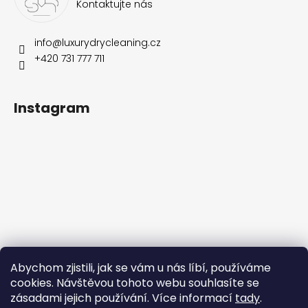
Kontaktujte nás
info
@
luxurydrycleaning.cz
+420 731 777 711
Instagram
Sledovat na Instagramu
Abychom zjistili, jak se vám u nás líbí, používáme
cookies. Návštěvou tohoto webu souhlasíte se
Přijímáme online platby
zásadami jejich používání. Více informací
tady
.