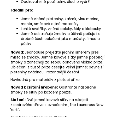
Opakovatelně použitelný, dlouho vydrží
Ideální pro:
Jemné vlněné pleteniny, kašmír, vlnu merino,
mohér, směsové a jiné materiály
Lehké svetříky, vlněné obleky, šály a klobouky
Jemně odstraňuje žmolky a účinně pečuje i o
drobné části oblečení jako manžety, límce a
pásky
Návod:
Jednoduše přejeďte jedním směrem přes
místo se žmolky. Jemné kovové síťky jemně posbírají
žmolky a zanechají za sebou obnovená vlákna příze.
Oblečení z tlusté příze česejte velmi jemně; pevnější
pleteniny zvládnou i razantnější česání.
Nevhodné pro materiály z pletací příze.
Návod k čištění hřebene:
Odstraňte nasbírané
žmolky ze síťky po každém použití.
Složení:
Dvě jemné kovové síťky na rukojeti
z cedrového dřeva s označením „The Laundress New
York“.