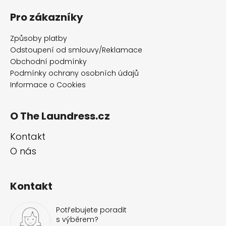
á
Pro zákazníky
p
a
Způsoby platby
t
Odstoupení od smlouvy/Reklamace
í
Obchodní podmínky
Podmínky ochrany osobních údajů
Informace o Cookies
O The Laundress.cz
Kontakt
O nás
Kontakt
Potřebujete poradit
s výběrem?