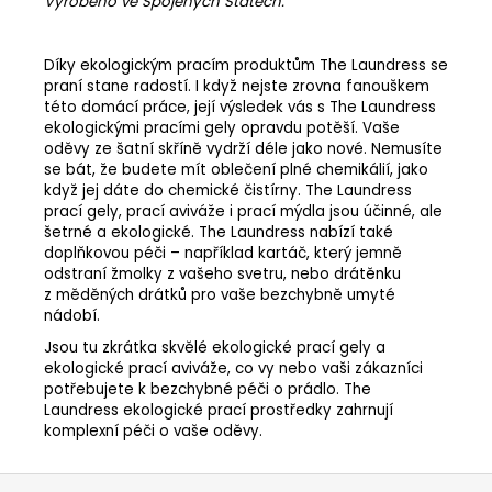
Vyrobeno ve Spojených Státech.
Díky ekologickým pracím produktům The Laundress se
praní stane radostí. I když nejste zrovna fanouškem
této domácí práce, její výsledek vás s The Laundress
ekologickými pracími gely opravdu potěší. Vaše
oděvy ze šatní skříně vydrží déle jako nové. Nemusíte
se bát, že budete mít oblečení plné chemikálií, jako
když jej dáte do chemické čistírny. The Laundress
prací gely, prací aviváže i prací mýdla jsou účinné, ale
šetrné a ekologické. The Laundress nabízí také
doplňkovou péči – například kartáč, který jemně
odstraní žmolky z vašeho svetru, nebo drátěnku
z měděných drátků pro vaše bezchybně umyté
nádobí.
Jsou tu zkrátka skvělé ekologické prací gely a
ekologické prací aviváže, co vy nebo vaši zákazníci
potřebujete k bezchybné péči o prádlo. The
Laundress ekologické prací prostředky zahrnují
komplexní péči o vaše oděvy.
Z