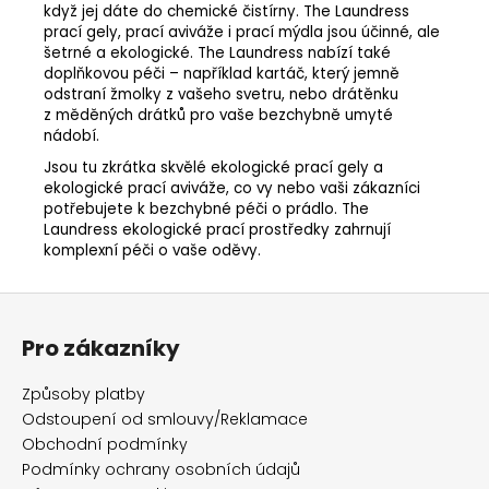
když jej dáte do chemické čistírny. The Laundress
prací gely, prací aviváže i prací mýdla jsou účinné, ale
šetrné a ekologické. The Laundress nabízí také
doplňkovou péči – například kartáč, který jemně
odstraní žmolky z vašeho svetru, nebo drátěnku
z měděných drátků pro vaše bezchybně umyté
nádobí.
Jsou tu zkrátka skvělé ekologické prací gely a
ekologické prací aviváže, co vy nebo vaši zákazníci
potřebujete k bezchybné péči o prádlo. The
Laundress ekologické prací prostředky zahrnují
komplexní péči o vaše oděvy.
Z
á
Pro zákazníky
p
a
Způsoby platby
t
Odstoupení od smlouvy/Reklamace
í
Obchodní podmínky
Podmínky ochrany osobních údajů