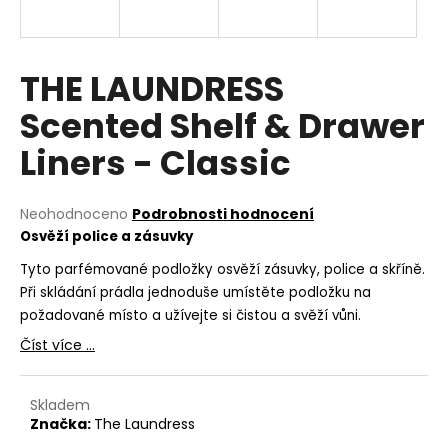
a
j
í
THE LAUNDRESS
t
Scented Shelf & Drawer
?
Liners - Classic
Průměrné
Neohodnoceno
Podrobnosti hodnocení
hodnocení
HLEDAT
Osvěží police a zásuvky
produktu
je
Tyto parfémované podložky osvěží zásuvky, police a skříně.
0,0
Při skládání prádla jednoduše umístěte podložku na
z
D
požadované místo a užívejte si čistou a svěží vůni.
5
o
Číst více ...
hvězdiček.
p
o
r
Skladem
Značka:
The Laundress
u