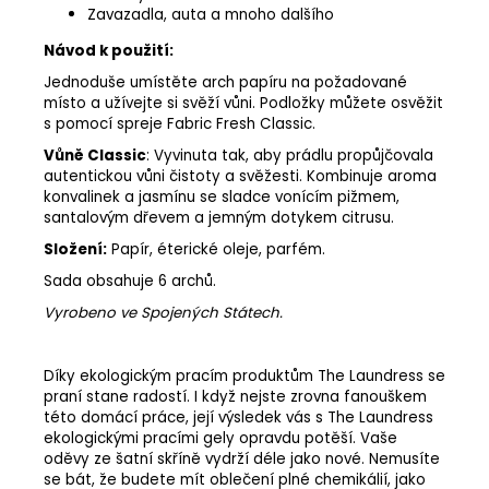
Zavazadla, auta a mnoho dalšího
Návod k použití:
Jednoduše umístěte arch papíru na požadované
místo a užívejte si svěží vůni. Podložky můžete osvěžit
s pomocí spreje Fabric Fresh Classic.
Vůně Classic
: Vyvinuta tak, aby prádlu propůjčovala
autentickou vůni čistoty a svěžesti. Kombinuje aroma
konvalinek a jasmínu se sladce vonícím pižmem,
santalovým dřevem a jemným dotykem citrusu.
Složení:
Papír, éterické oleje, parfém.
Sada obsahuje 6 archů.
Vyrobeno ve Spojených Státech.
Díky ekologickým pracím produktům The Laundress se
praní stane radostí. I když nejste zrovna fanouškem
této domácí práce, její výsledek vás s The Laundress
ekologickými pracími gely opravdu potěší. Vaše
oděvy ze šatní skříně vydrží déle jako nové. Nemusíte
se bát, že budete mít oblečení plné chemikálií, jako