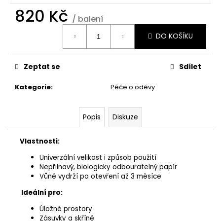
č
820 Kč
u
/ balení
j
Měrná
e
DO KOŠÍKU
cena:
m
e
Zeptat se
Sdílet
THE
Kategorie
:
Péče o oděvy
LAUNDRESS
SIGNATURE
DETERGENT
Popis
Diskuze
CLASSIC
780
Kč
Vlastnosti:
Univerzální velikost i způsob použití
Nepřilnavý, biologicky odbouratelný papír
Vůně vydrží po otevření až 3 měsíce
Ideální pro:
Úložné prostory
Zásuvky a skříně