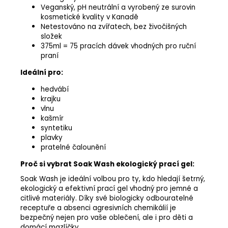
Veganský, pH neutrální a vyrobený ze surovin
kosmetické kvality v Kanadě
Netestováno na zvířatech, bez živočišných
složek
375ml = 75 pracích dávek vhodných pro ruční
praní
Ideální pro:
hedvábí
krajku
vlnu
kašmír
syntetiku
plavky
pratelné čalounění
Proč si vybrat Soak Wash ekologický prací gel:
Soak Wash je ideální volbou pro ty, kdo hledají šetrný,
ekologický a efektivní prací gel vhodný pro jemné a
citlivé materiály. Díky své biologicky odbouratelné
receptuře a absenci agresivních chemikálií je
bezpečný nejen pro vaše oblečení, ale i pro děti a
domácí mazlíčky.