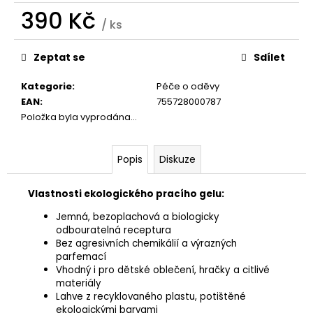
č
390 Kč
u
/ ks
j
Měrná
e
cena:
Zeptat se
Sdílet
m
e
Kategorie
:
Péče o oděvy
EAN
:
755728000787
Položka byla vyprodána…
THE
LAUNDRESS
WOOL
&
Popis
Diskuze
CASHMERE
SHAMPOO
Vlastnosti ekologického pracího gelu:
990
Kč
Jemná, bezoplachová a biologicky
odbouratelná receptura
Bez agresivních chemikálií a výrazných
parfemací
Vhodný i pro dětské oblečení, hračky a citlivé
materiály
Lahve z recyklovaného plastu, potištěné
ekologickými barvami