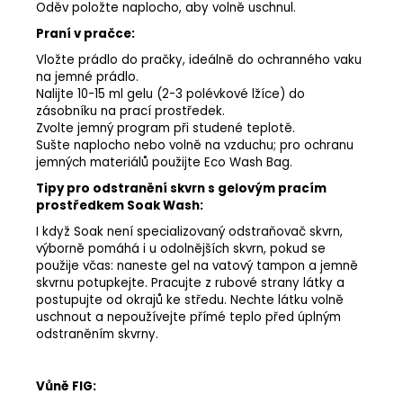
Oděv položte naplocho, aby volně uschnul.
Praní v pračce:
Vložte prádlo do pračky, ideálně do ochranného vaku
na jemné prádlo.
Nalijte 10-15 ml gelu (2-3 polévkové lžíce) do
zásobníku na prací prostředek.
Zvolte jemný program při studené teplotě.
Sušte naplocho nebo volně na vzduchu; pro ochranu
jemných materiálů použijte Eco Wash Bag.
Tipy pro odstranění skvrn s gelovým pracím
prostředkem Soak Wash:
I když Soak není specializovaný odstraňovač skvrn,
výborně pomáhá i u odolnějších skvrn, pokud se
použije včas: naneste gel na vatový tampon a jemně
skvrnu potupkejte. Pracujte z rubové strany látky a
postupujte od okrajů ke středu. Nechte látku volně
uschnout a nepoužívejte přímé teplo před úplným
odstraněním skvrny.
Vůně FIG: