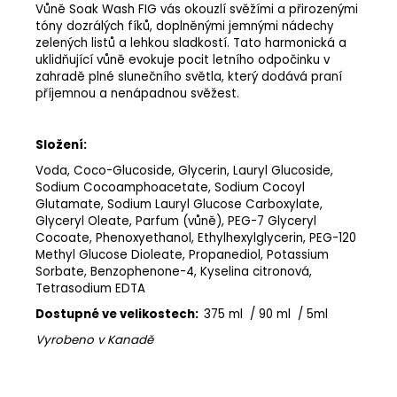
Vůně Soak Wash FIG vás okouzlí svěžími a přirozenými
tóny dozrálých fíků, doplněnými jemnými nádechy
zelených listů a lehkou sladkostí. Tato harmonická a
uklidňující vůně evokuje pocit letního odpočinku v
zahradě plné slunečního světla, který dodává praní
příjemnou a nenápadnou svěžest.
Složení:
Voda, Coco-Glucoside, Glycerin, Lauryl Glucoside,
Sodium Cocoamphoacetate, Sodium Cocoyl
Glutamate, Sodium Lauryl Glucose Carboxylate,
Glyceryl Oleate, Parfum (vůně), PEG-7 Glyceryl
Cocoate, Phenoxyethanol, Ethylhexylglycerin, PEG-120
Methyl Glucose Dioleate, Propanediol, Potassium
Sorbate, Benzophenone-4, Kyselina citronová,
Tetrasodium EDTA
Dostupné ve velikostech:
375 ml / 90 ml / 5ml
Vyrobeno v Kanadě