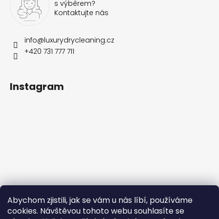
s výběrem?
Kontaktujte nás
info
@
luxurydrycleaning.cz
+420 731 777 711
Instagram
Sledovat na Instagramu
Abychom zjistili, jak se vám u nás líbí, používáme
cookies. Návštěvou tohoto webu souhlasíte se
Přijímáme online platby