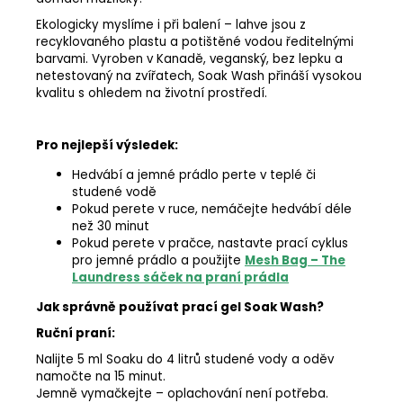
Ekologicky myslíme i při balení – lahve jsou z
recyklovaného plastu a potištěné vodou ředitelnými
barvami. Vyroben v Kanadě, veganský, bez lepku a
netestovaný na zvířatech, Soak Wash přináší vysokou
kvalitu s ohledem na životní prostředí.
Pro nejlepší výsledek:
Hedvábí a jemné prádlo perte v teplé či
studené vodě
Pokud perete v ruce, nemáčejte hedvábí déle
než 30 minut
Pokud perete v pračce, nastavte prací cyklus
pro jemné prádlo a použijte
Mesh Bag – The
Laundress sáček na praní prádla
Jak správně používat prací gel Soak Wash?
Ruční praní:
Nalijte 5 ml Soaku do 4 litrů studené vody a oděv
namočte na 15 minut.
Jemně vymačkejte – oplachování není potřeba.