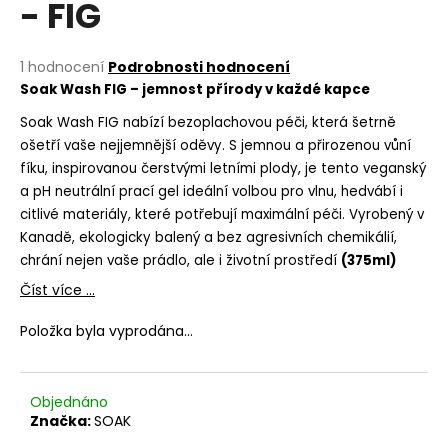
- FIG
a
j
Průměrné
1 hodnocení
Podrobnosti hodnocení
í
hodnocení
Soak Wash FIG – jemnost přírody v každé kapce
t
produktu
je
Soak Wash FIG nabízí bezoplachovou péči, která šetrně
?
5,0
ošetří vaše nejjemnější oděvy. S jemnou a přirozenou vůní
z
fíku, inspirovanou čerstvými letními plody, je tento veganský
5
a pH neutrální prací gel ideální volbou pro vlnu, hedvábí i
hvězdiček.
citlivé materiály, které potřebují maximální péči. Vyrobený v
HLEDAT
Kanadě, ekologicky balený a bez agresivních chemikálií,
chrání nejen vaše prádlo, ale i životní prostředí
(375ml)
Číst více ...
D
Položka byla vyprodána…
o
p
o
Objednáno
r
Značka:
SOAK
u