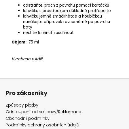
odstraňte prach z povrchu pomocí kartáčku
lahvičku s prostředkem důkladně protřepejte
lahvičku jemně zmáčknětde a houbičkou
nanášejte přípravek rovnoměrně po povrchu
boty
nechte 5 minut zaschnout
Objem:
75 ml
Vyrobeno v Itálii
Z
á
Pro zákazníky
p
a
Způsoby platby
t
Odstoupení od smlouvy/Reklamace
í
Obchodní podmínky
Podmínky ochrany osobních údajů