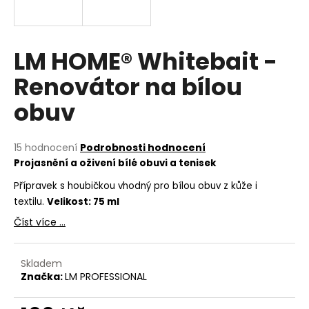
a
j
í
LM HOME® Whitebait -
t
Renovátor na bílou
?
obuv
Průměrné
15 hodnocení
Podrobnosti hodnocení
hodnocení
HLEDAT
Projasnění a oživení bílé obuvi a tenisek
produktu
je
Přípravek s houbičkou vhodný pro bílou obuv z kůže i
5,0
textilu.
Velikost: 75 ml
z
D
Číst více ...
5
o
hvězdiček.
p
o
Skladem
Značka:
LM PROFESSIONAL
r
u