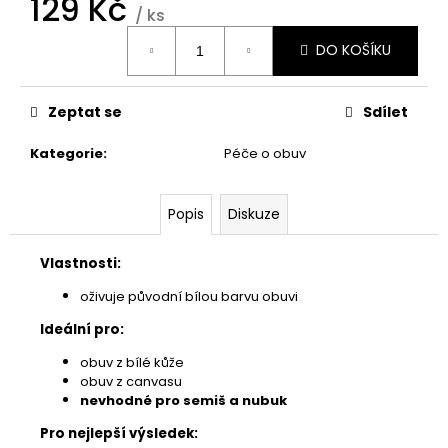
129 Kč
č
/ ks
u
Měrná
j
DO KOŠÍKU
cena:
e
m
e
Zeptat se
Sdílet
Kategorie
:
Péče o obuv
THE
LAUNDRESS
WHITES
Popis
Diskuze
DETERGENT
780
Vlastnosti:
Kč
oživuje původní bílou barvu obuvi
Ideální pro:
obuv z bílé kůže
obuv z canvasu
nevhodné pro semiš a nubuk
Pro nejlepší výsledek: