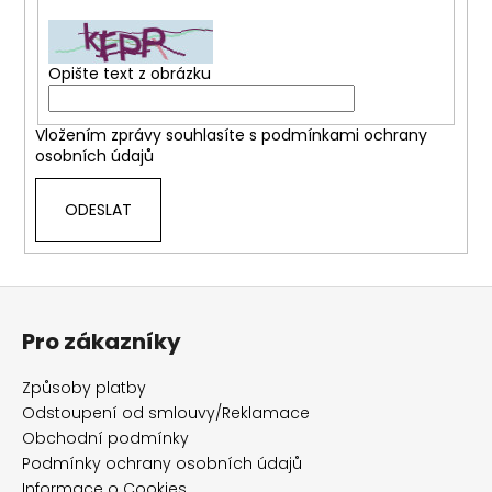
č
u
j
e
Opište text z obrázku
m
e
Vložením zprávy souhlasíte s
podmínkami ochrany
osobních údajů
THE
LAUNDRESS
ODESLAT
WOOL
&
CASHMERE
SHAMPOO
Z
990
á
Kč
Pro zákazníky
p
a
Způsoby platby
t
Odstoupení od smlouvy/Reklamace
í
Obchodní podmínky
Podmínky ochrany osobních údajů
Informace o Cookies