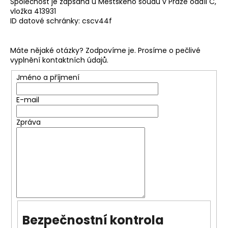
Společnost je zapsána u Městského soudu v Praze oddíl C,
a
vložka 413931
ID datové schránky: cscv44f
j
í
t
Máte nějaké otázky? Zodpovíme je. Prosíme o pečlivé
vyplnění kontaktních údajů.
?
Jméno a příjmení
E-mail
HLEDAT
Zpráva
D
o
p
o
r
u
Bezpečnostní kontrola