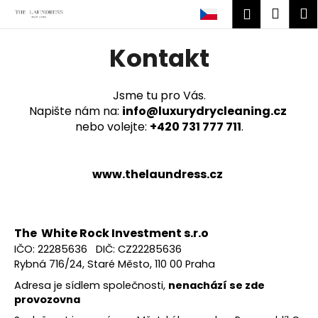
K
Přejít
Náku
M
Přihlášen
na
o
obsah
Zpět
Zpět
košík
š
Kontakt
í
C
k
o
Jsme tu pro Vás.
Napište nám na:
info@luxurydrycleaning.cz
p
nebo volejte:
+420 731 777 711
.
o
t
ř
www.thelaundress.cz
e
b
u
The White Rock Investment s.r.o
j
IČO: 22285636 DIČ: CZ22285636
e
Rybná 716/24, Staré Město, 110 00 Praha
t
Adresa je sídlem společnosti,
nenachází se zde
e
provozovna
n