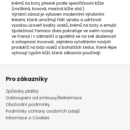
krémů na boty přesně podle specifičnosti kůže
(rostlinná, kovová, mastná kůže atd.)
Výrobní závod je vybaven moderními výrobními
linkami, které umožňují řídit výrobu a udržovat
vysokou úroveň kvality vosků, krémů na boty a emulzí.
Společnost Famaco dnes pokračuje ve svém rozvoji
ve Francii i v zahraničí a spoléhá se na své zkušenosti
a schopnost inovovat, zejména vytvářením nových
produktů na bázi vosků a bohatších textur, které lépe
vyhovují typům kůží, které zákazníci používají.
Z
á
Pro zákazníky
p
a
Způsoby platby
t
Odstoupení od smlouvy/Reklamace
í
Obchodní podmínky
Podmínky ochrany osobních údajů
Informace o Cookies