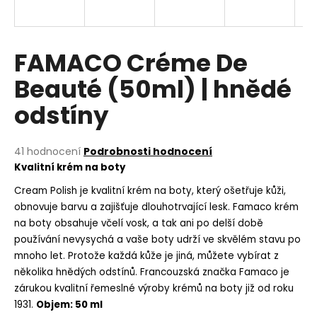
a
j
í
FAMACO Créme De
t
Beauté (50ml) | hnědé
?
odstíny
Průměrné
41 hodnocení
Podrobnosti hodnocení
hodnocení
HLEDAT
Kvalitní krém na boty
produktu
je
Cream Polish je kvalitní krém na boty, který ošetřuje kůži,
5,0
obnovuje barvu a zajišťuje dlouhotrvající lesk. Famaco krém
z
D
na boty obsahuje včelí vosk, a tak ani po delší době
5
o
používání nevysychá a vaše boty udrží ve skvělém stavu po
hvězdiček.
p
mnoho let. Protože každá kůže je jiná, můžete vybírat z
o
několika hnědých odstínů. Francouzská značka Famaco je
r
zárukou kvalitní řemeslné výroby krémů na boty již od roku
u
1931.
Objem: 50 ml