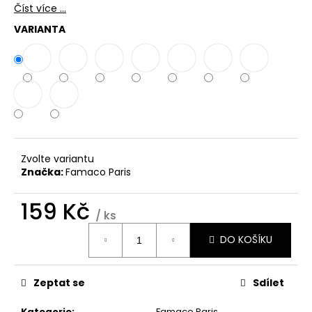
č
Číst více ...
u
VARIANTA
j
e
m
e
THE
LAUNDRESS
WHITES
DETERGENT
Zvolte variantu
Značka:
Famaco Paris
780
Kč
159 Kč
/ ks
Měrná
DO KOŠÍKU
cena:
Zeptat se
Sdílet
Kategorie
:
Famaco Paris