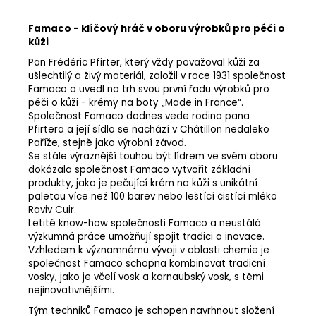
Famaco - klíčový hráč v oboru výrobků pro péči o
kůži
Pan Frédéric Pfirter, který vždy považoval kůži za
ušlechtilý a živý materiál, založil v roce 1931 společnost
Famaco a uvedl na trh svou první řadu výrobků pro
péči o kůži - krémy na boty „Made in France“.
Společnost Famaco dodnes vede rodina pana
Pfirtera a její sídlo se nachází v Châtillon nedaleko
Paříže, stejně jako výrobní závod.
Se stále výraznější touhou být lídrem ve svém oboru
dokázala společnost Famaco vytvořit základní
produkty, jako je pečující krém na kůži s unikátní
paletou více než 100 barev nebo leštící čistící mléko
Raviv Cuir.
Letité know-how společnosti Famaco a neustálá
výzkumná práce umožňují spojit tradici a inovace.
Vzhledem k významnému vývoji v oblasti chemie je
společnost Famaco schopna kombinovat tradiční
vosky, jako je včelí vosk a karnaubský vosk, s těmi
nejinovativnějšími.
Tým techniků Famaco je schopen navrhnout složení