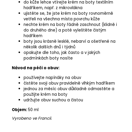
do kůže lehce vtírejte krém na boty textilním
hadříkem, např. z mikrovlákna
ujistěte se, že jste krém na boty rovnoměrně
vetřeli na všechna místa povrchu kůže
nechte krém na boty řádně zaschnout (klidně i
do druhého dne) a poté vyleštěte čistým
hadříkem
boty jsou krásně lesklé, nebarví a ošetřené na
několik dalších dnů i týdnů
opakujte dle toho, jak často a v jakých
podmínkách boty nosíte
Návod na péči o obuv:
používejte napínáky na obuv
čistěte svoji obuv pravidelně vlhkým hadříkem
jednou za měsíc obuv důkladně odmastěte a
použijte krém na boty
udržujte obuv suchou a čistou
Objem:
50 ml
Vyrobeno ve Francii.