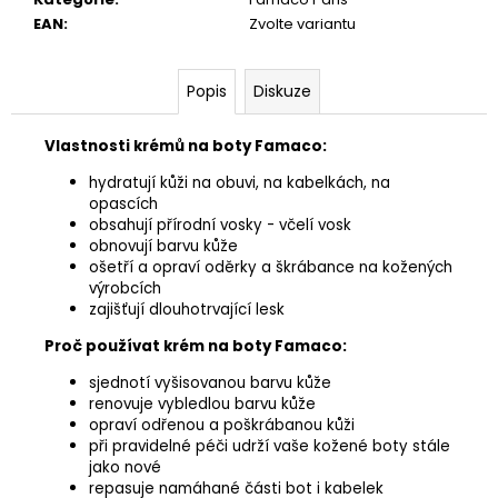
EAN
:
Zvolte variantu
Popis
Diskuze
Vlastnosti krémů na boty Famaco:
hydratují kůži na obuvi, na kabelkách, na
opascích
obsahují přírodní vosky - včelí vosk
obnovují barvu kůže
ošetří a opraví oděrky a škrábance na kožených
výrobcích
zajišťují dlouhotrvající lesk
Proč používat krém na boty Famaco:
sjednotí vyšisovanou barvu kůže
renovuje vybledlou barvu kůže
opraví odřenou a poškrábanou kůži
při pravidelné péči udrží vaše kožené boty stále
jako nové
repasuje namáhané části bot i kabelek